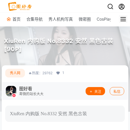
首页
合集导航
秀人机构写真
微密圈
CosPlay
原图下
XiuRen 内购版 No.8332 安然 黑色古装
[90P]
1
秀人网
🔥热度：29762
图好看
关注
私信
卑微的站长大大
XiuRen 内购版 No.8332 安然 黑色古装